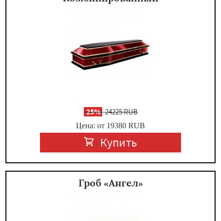
-
25%
24225 RUB
Цена: от 19380
RUB
Купить
Гроб «Ангел»