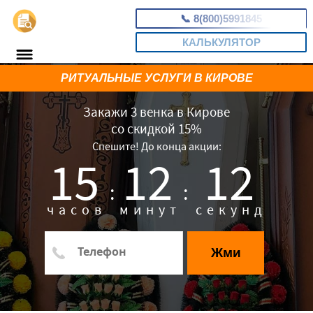
📞
8(800)5991845
КАЛЬКУЛЯТОР
РИТУАЛЬНЫЕ УСЛУГИ В КИРОВЕ
Закажи 3 венка в Кирове
со скидкой 15%
Спешите! До конца акции:
15
12
11
:
:
часов
минут
секунд
Жми