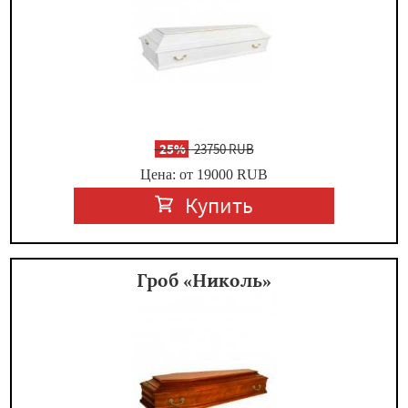
-
25%
23750 RUB
Цена: от 19000
RUB
Купить
Гроб «Николь»