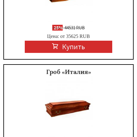
-
25%
44531 RUB
Цена: от 35625
RUB
Купить
Гроб «Италия»