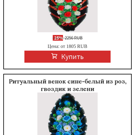
-
25%
2256 RUB
Цена: от 1805
RUB
Купить
Ритуальный венок сине-белый из роз,
гвоздик и зелени