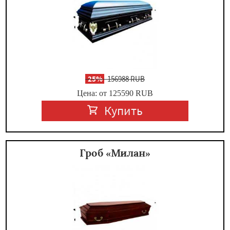
-
25%
156988 RUB
Цена: от 125590
RUB
Купить
Гроб «Милан»