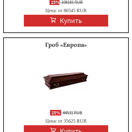
-
25%
108181 RUB
Цена: от 86545
RUB
Купить
Гроб «Европа»
-
25%
44531 RUB
Цена: от 35625
RUB
Купить