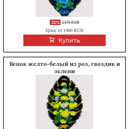
-
25%
2375 RUB
Цена: от 1900
RUB
Купить
Венок желто-белый из роз, гвоздик и
зелени