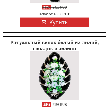
-
25%
2315 RUB
Цена: от 1852
RUB
Купить
Ритуальный венок белый из лилий,
гвоздик и зелени
-
25%
2196 RUB