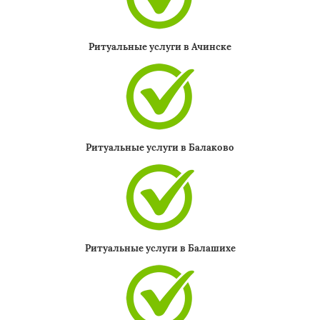
Ритуальные услуги в Ачинске
Ритуальные услуги в Балаково
Ритуальные услуги в Балашихе