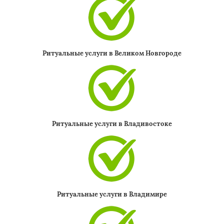
Ритуальные услуги в Великом Новгороде
Ритуальные услуги в Владивостоке
Ритуальные услуги в Владимире