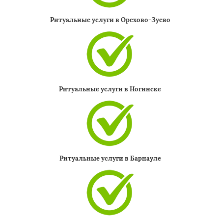
Ритуальные услуги в Орехово-Зуево
Ритуальные услуги в Ногинске
Ритуальные услуги в Барнауле