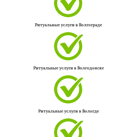
Ритуальные услуги в Волгограде
Ритуальные услуги в Волгодонске
Ритуальные услуги в Вологде