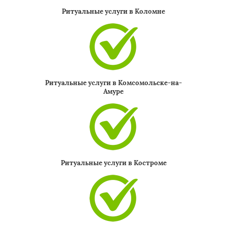
Ритуальные услуги в Коломне
Ритуальные услуги в Комсомольске-на-
Амуре
Ритуальные услуги в Костроме