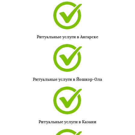
Ритуальные услуги в Ангарске
Ритуальные услуги в Йошкор-Ола
Ритуальные услуги в Казани