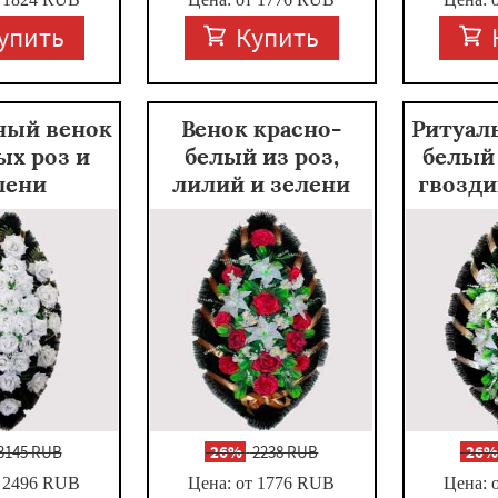
упить
Купить
ный венок
Венок красно-
Ритуал
ых роз и
белый из роз,
белый 
лени
лилий и зелени
гвозди
3145 RUB
-
26%
2238 RUB
-
26
 2496
RUB
Цена: от 1776
RUB
Цена: 