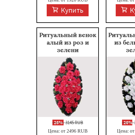
Купить
К
Ритуальный венок
Ритуаль
алый из роз и
из бел
зелени
зе
-
26%
3145 RUB
-
26%
Цена: от 2496
RUB
Цена: от