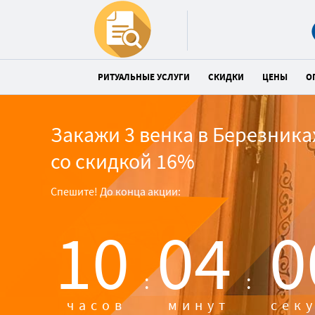
РИТУАЛЬНЫЕ УСЛУГИ
СКИДКИ
ЦЕНЫ
О
Закажи 3 венка в Березника
со скидкой 16%
Спешите! До конца акции:
10
03
5
:
:
часов
минут
сек