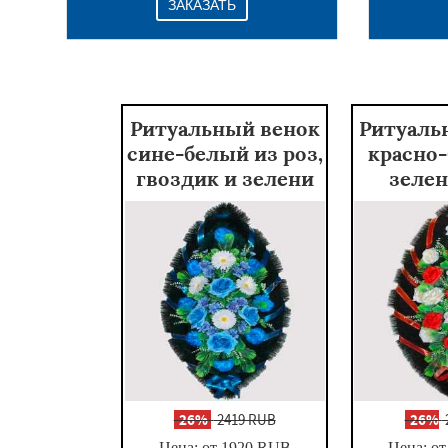
ЗАКАЗАТЬ
Ритуальный венок
Ритуаль
сине-белый из роз,
красно
гвоздик и зелени
зелен
-
26%
2419 RUB
-
26%
Цена: от 1920
RUB
Цена: от