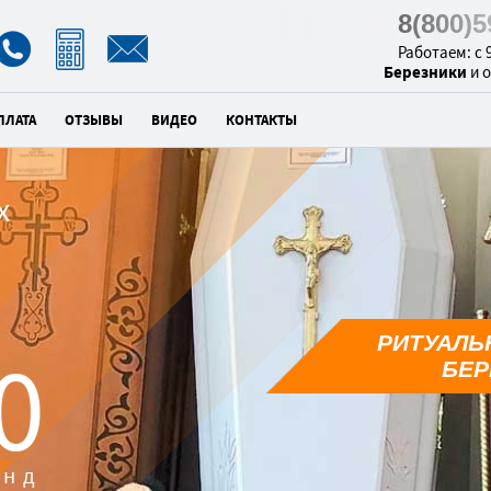
8(800)
Работаем: с 9
Березники
и 
ПЛАТА
ОТЗЫВЫ
ВИДЕО
КОНТАКТЫ
х
РИТУАЛЬ
9
БЕР
унд