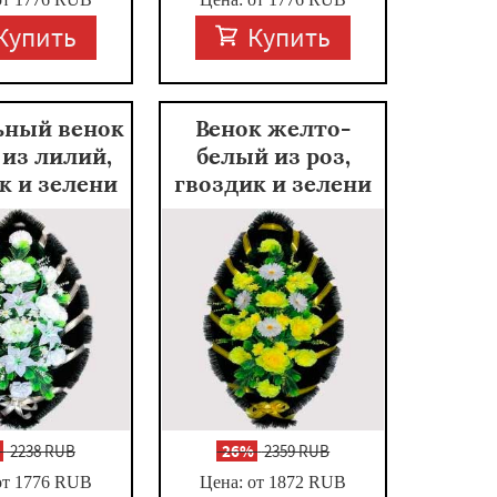
Купить
Купить
ьный венок
Венок желто-
из лилий,
белый из роз,
к и зелени
гвоздик и зелени
%
2238 RUB
-
26%
2359 RUB
от 1776
RUB
Цена: от 1872
RUB