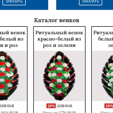
ЗАКАЗАТЬ
ЗАКАЗАТЬ
Каталог венков
ный венок
Ритуальный венок
Ритуал
-белый из
красно-белый из
белый
и и роз
роз и зелени
з
2298 RUB
-
26%
2238 RUB
-
26
 1824
RUB
Цена: от 1776
RUB
Цена: 