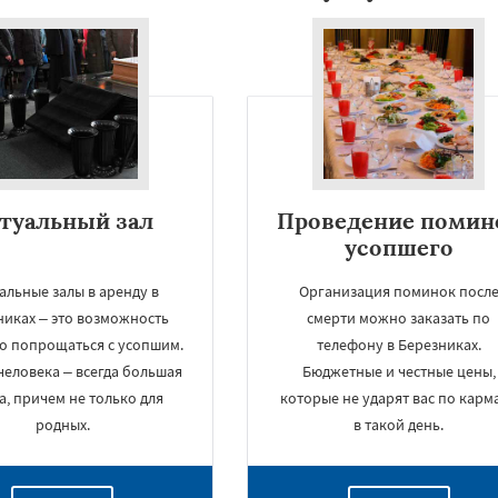
туальный зал
Проведение помин
усопшего
альные залы в аренду в
Организация поминок посл
никах – это возможность
смерти можно заказать по
о попрощаться с усопшим.
телефону в Березниках.
человека – всегда большая
Бюджетные и честные цены,
а, причем не только для
которые не ударят вас по карм
родных.
в такой день.