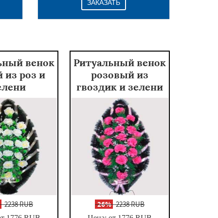
ЗАКАЗАТЬ
ьный венок
Ритуальный венок
 из роз и
розовый из
елени
гвоздик и зелени
%
2238 RUB
-
26%
2238 RUB
от 1776
RUB
Цена: от 1776
RUB