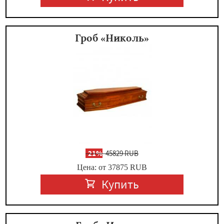
Гроб «Николь»
-
21%
45829 RUB
Цена: от 37875
RUB
Купить