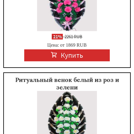
-
21%
2261 RUB
Цена: от 1869
RUB
Купить
Ритуальный венок белый из роз и
зелени