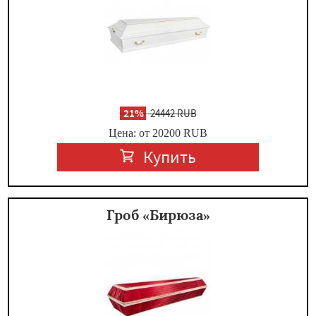
-
21%
24442 RUB
Цена: от 20200
RUB
Купить
Гроб «Бирюза»