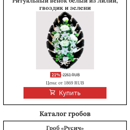
Ритуальный венок белый из лилий,
гвоздик и зелени
-
21%
2261 RUB
Цена: от 1869
RUB
Купить
Каталог гробов
Гроб «Русич»