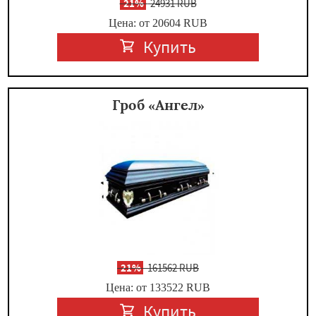
-
21%
24931 RUB
Цена: от 20604
RUB
Купить
Гроб «Ангел»
-
21%
161562 RUB
Цена: от 133522
RUB
Купить