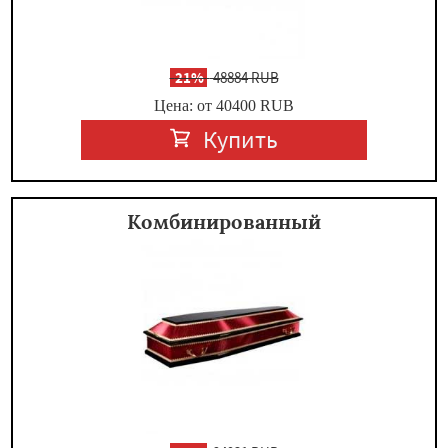
-
21%
48884 RUB
Цена: от 40400
RUB
Купить
Комбинированный