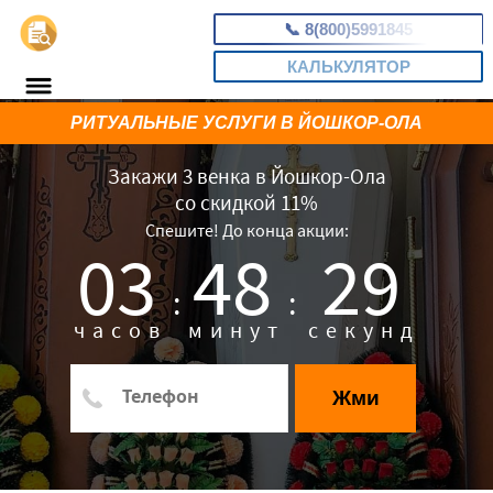
📞
8(800)5991845
КАЛЬКУЛЯТОР
РИТУАЛЬНЫЕ УСЛУГИ В ЙОШКОР-ОЛА
Закажи 3 венка в Йошкор-Ола
со скидкой 11%
Спешите! До конца акции:
03
48
28
:
:
часов
минут
секунд
Жми