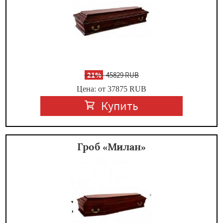
-
21%
45829 RUB
Цена: от 37875
RUB
Купить
Гроб «Милан»