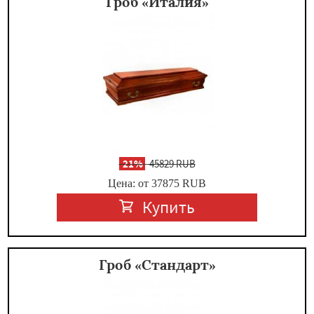
Гроб «Италия»
-
21%
45829 RUB
Цена: от 37875
RUB
Купить
Гроб «Стандарт»