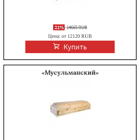
-
21%
14665 RUB
Цена: от 12120
RUB
Купить
«Мусульманский»