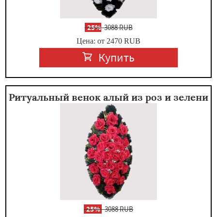
-
25%
3088 RUB
Цена: от 2470
RUB
Купить
Ритуальный венок алый из роз и зелени
-
25%
3088 RUB