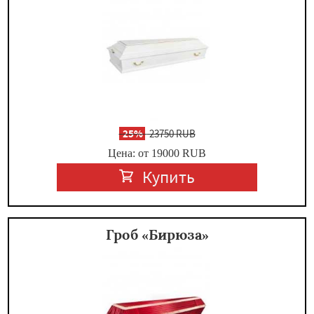
-
25%
23750 RUB
Цена: от 19000
RUB
Купить
Гроб «Бирюза»