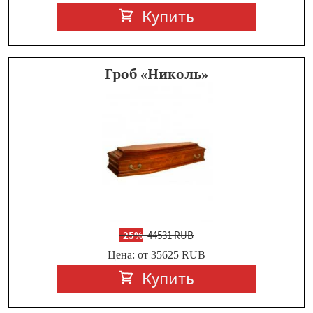
Купить
Гроб «Николь»
-
25%
44531 RUB
Цена: от 35625
RUB
Купить