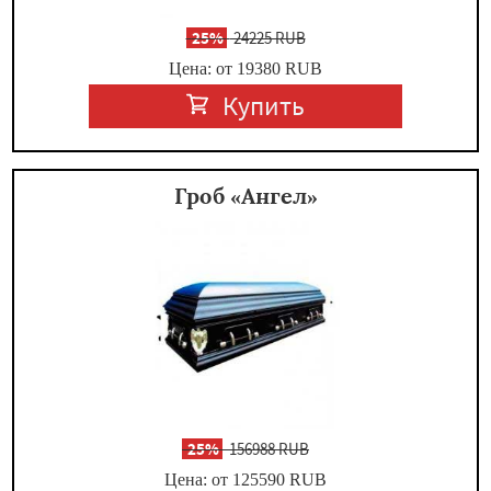
-
25%
24225 RUB
Цена: от 19380
RUB
Купить
Гроб «Ангел»
-
25%
156988 RUB
Цена: от 125590
RUB