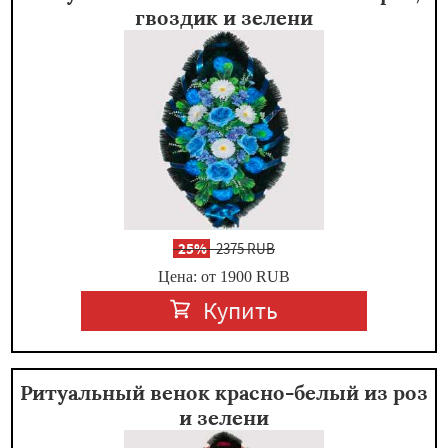
гвоздик и зелени
-
25%
2375 RUB
Цена: от 1900
RUB
Купить
Ритуальный венок красно-белый из роз
и зелени