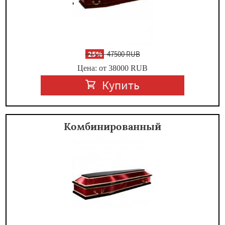
-
25%
47500 RUB
Цена: от 38000
RUB
Купить
Комбинированный