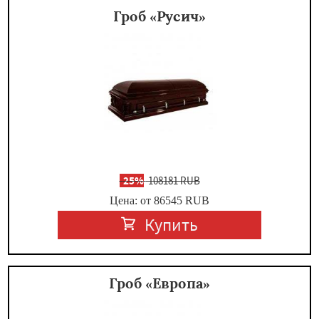
Гроб «Русич»
-
25%
108181 RUB
Цена: от 86545
RUB
Купить
Гроб «Европа»