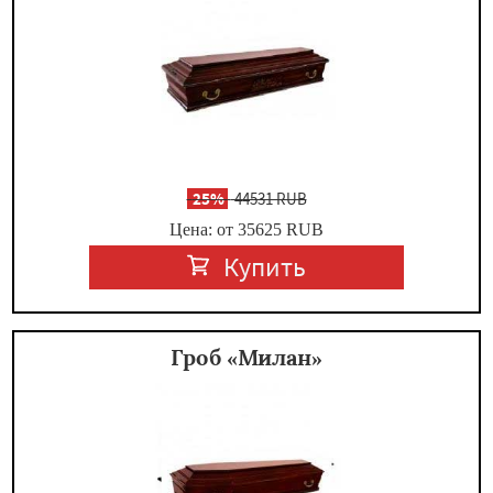
-
25%
44531 RUB
Цена: от 35625
RUB
Купить
Гроб «Милан»