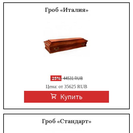
Гроб «Италия»
-
25%
44531 RUB
Цена: от 35625
RUB
Купить
Гроб «Стандарт»