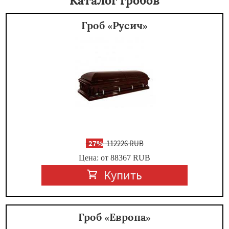
Каталог гробов
Гроб «Русич»
-
27%
112226 RUB
Цена: от 88367
RUB
Купить
Гроб «Европа»