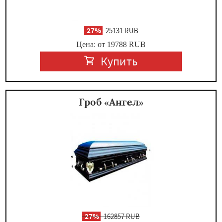
-
27%
25131 RUB
Цена: от 19788
RUB
Купить
Гроб «Ангел»
-
27%
162857 RUB