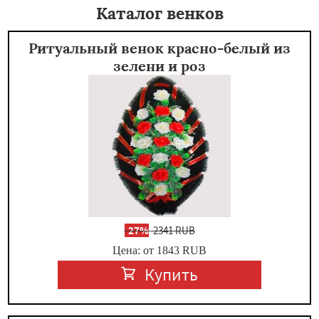
Каталог венков
Ритуальный венок красно-белый из
зелени и роз
-
27%
2341 RUB
Цена: от 1843
RUB
Купить