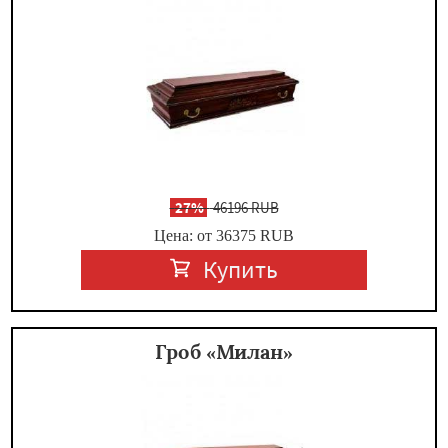
-
27%
46196 RUB
Цена: от 36375
RUB
Купить
Гроб «Милан»