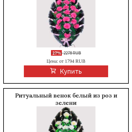
-
27%
2278 RUB
Цена: от 1794
RUB
Купить
Ритуальный венок белый из роз и
зелени