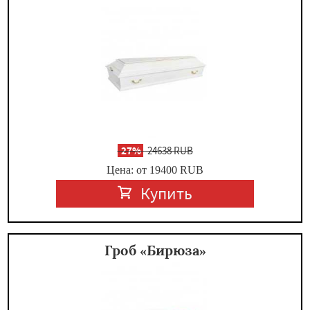
-
27%
24638 RUB
Цена: от 19400
RUB
Купить
Гроб «Бирюза»