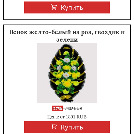
Купить
Венок желто-белый из роз, гвоздик и
зелени
-
27%
2402 RUB
Цена: от 1891
RUB
Купить