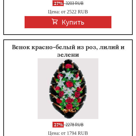
-
27%
3203 RUB
Цена: от 2522
RUB
Купить
Венок красно-белый из роз, лилий и
зелени
-
27%
2278 RUB
Цена: от 1794
RUB