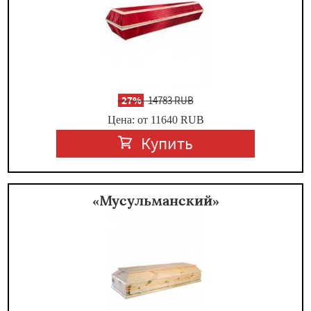
-
27%
14783 RUB
Цена: от 11640
RUB
Купить
«Мусульманский»