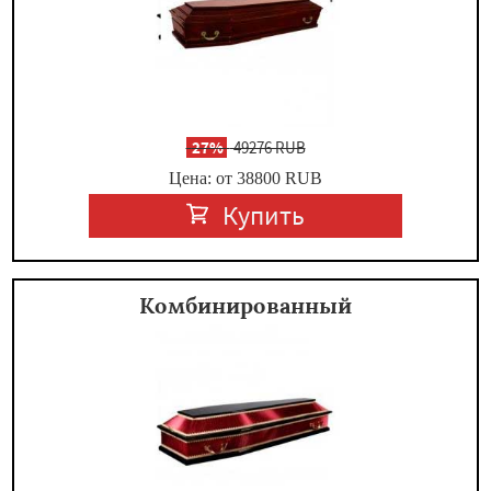
-
27%
49276 RUB
Цена: от 38800
RUB
Купить
Комбинированный